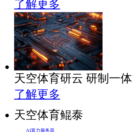
了解更多
天空体育研云 研制一
了解更多
天空体育鲲泰
AI算力服务器