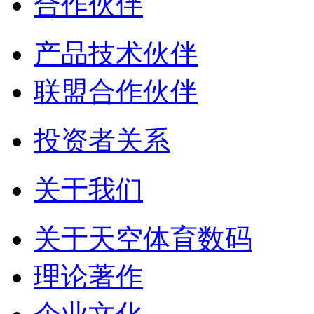
合作伙伴
产品技术伙伴
联盟合作伙伴
投资者关系
关于我们
关于天空体育数码
理论著作