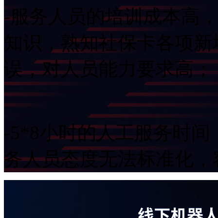
-服务人员的培训成本高
知识，熟知社保卡各项新
误，对人员能力要求高；
-5*8小时的人工服务时间
务人员态度无法标准化