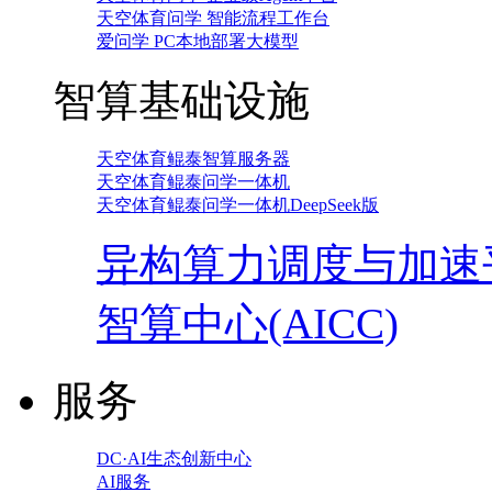
天空体育问学 智能流程工作台
爱问学 PC本地部署大模型
智算基础设施
天空体育鲲泰智算服务器
天空体育鲲泰问学一体机
天空体育鲲泰问学一体机DeepSeek版
异构算力调度与加速
智算中心(AICC)
服务
DC·AI生态创新中心
AI服务