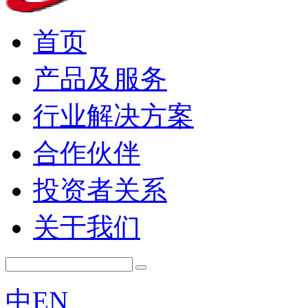
首页
产品及服务
行业解决方案
合作伙伴
投资者关系
关于我们
中
EN